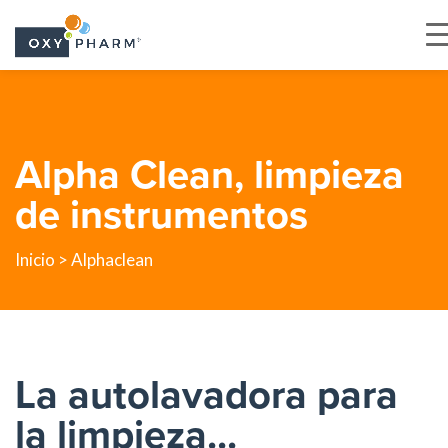
Skip
to
the
Alpha Clean, limpieza
content
de instrumentos
Inicio
> Alphaclean
La autolavadora para
la limpieza...