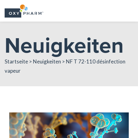
Skip
Neuigkeiten
to
the
content
Startseite > Neuigkeiten > NF T 72-110 désinfection
vapeur