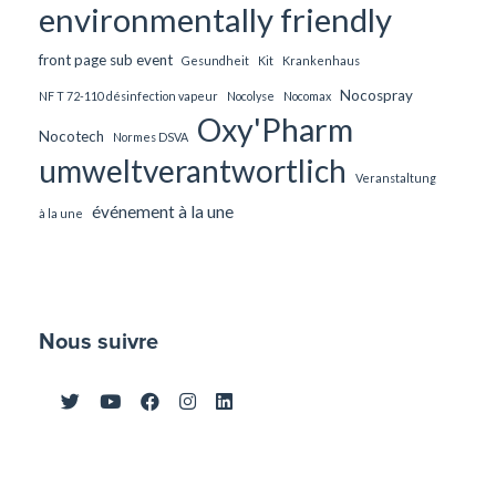
environmentally friendly
front page sub event
Gesundheit
Kit
Krankenhaus
Nocospray
NF T 72-110 désinfection vapeur
Nocolyse
Nocomax
Oxy'Pharm
Nocotech
Normes DSVA
umweltverantwortlich
Veranstaltung
événement à la une
à la une
Nous suivre