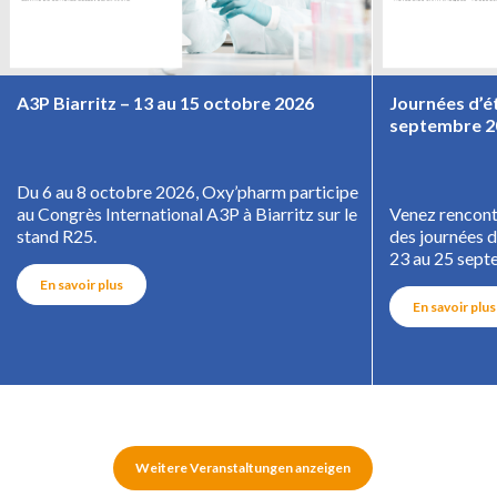
A3P Biarritz – 13 au 15 octobre 2026
Journées d’ét
septembre 2
Du 6 au 8 octobre 2026, Oxy’pharm participe
au Congrès International A3P à Biarritz sur le
Venez rencontr
stand R25.
des journées 
23 au 25 sep
En savoir plus
En savoir plus
Weitere Veranstaltungen anzeigen