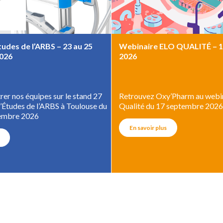
udes de l’ARBS – 23 au 25
Webinaire ELO QUALITÉ – 
026
2026
er nos équipes sur le stand 27
Retrouvez Oxy’Pharm au webi
d’Études de l’ARBS à Toulouse du
Qualité du 17 septembre 2026
tembre 2026
En savoir plus