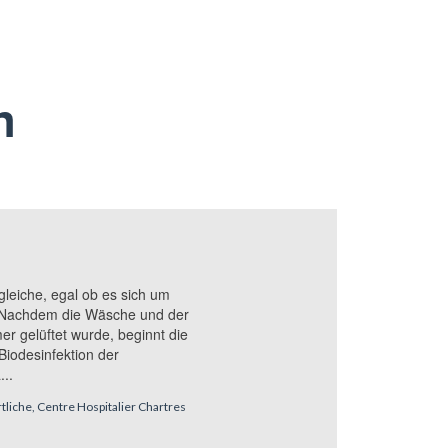
n
gleiche, egal ob es sich um
"Wir haben
 Nachdem die Wäsche und der
herkömmli
er gelüftet wurde, beginnt die
Einsatz vo
Biodesinfektion der
zuerst ein
..
nicht leis
liche, Centre Hospitalier Chartres
Valentine de