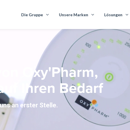
Die Gruppe
Unsere Marken
Lösungen
von Oxy'Pharm,
auf Ihren Bedarf
u
n
s
a
n
e
r
s
t
e
r
S
t
e
l
l
e
.