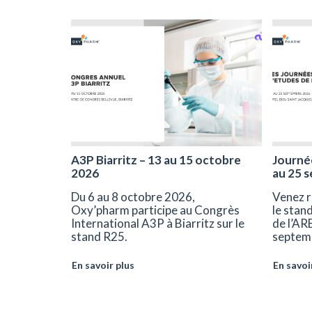
A3P Biarritz – 13 au 15 octobre
Journée
2026
au 25 
Du 6 au 8 octobre 2026,
Venez r
Oxy’pharm participe au Congrès
le stan
International A3P à Biarritz sur le
de l’AR
stand R25.
septem
En savoir plus
En savoi