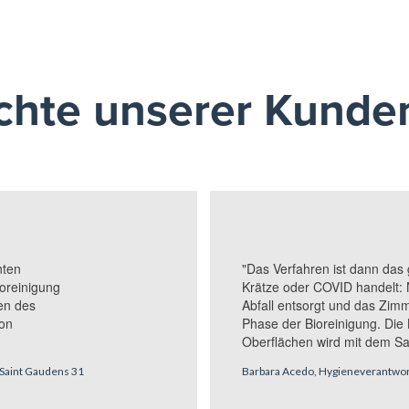
chte unserer Kunde
"Das Verfahren ist dann das 
nten
Krätze oder COVID handelt:
ioreinigung
Abfall entsorgt und das Zimm
en des
Phase der Bioreinigung. Die 
von
Oberflächen wird mit dem Sa.
Barbara Acedo, Hygieneverantwort
 Saint Gaudens 31