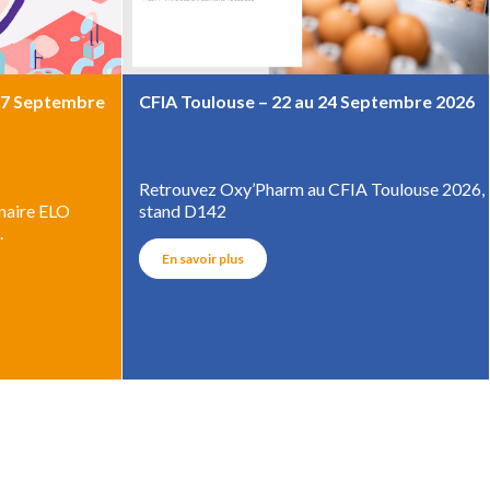
17 Septembre
CFIA Toulouse – 22 au 24 Septembre 2026
Retrouvez Oxy’Pharm au CFIA Toulouse 2026,
naire ELO
stand D142
.
En savoir plus