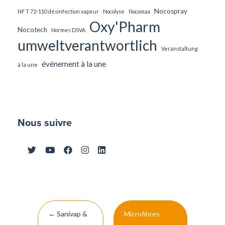
Nocospray
NF T 72-110 désinfection vapeur
Nocolyse
Nocomax
Oxy'Pharm
Nocotech
Normes DSVA
umweltverantwortlich
Veranstaltung
événement à la une
à la une
Nous suivre
Post
←
Sanivap &
Microfibres