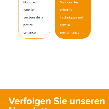
navigation
Nocotech
Sanivap : les
dans le
critères
secteur de la
techniques qui
petite
font la
enfance
performance
→
Verfolgen Sie unseren