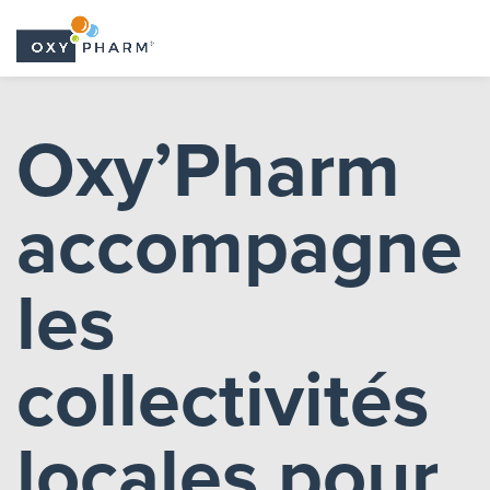
Skip
to
Oxy’Pharm
the
content
accompagne
les
collectivités
locales pour