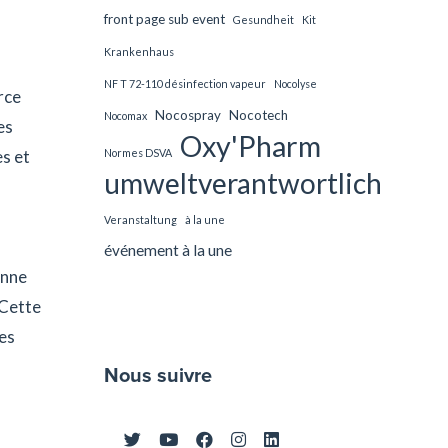
front page sub event
Gesundheit
Kit
Krankenhaus
NF T 72-110 désinfection vapeur
Nocolyse
rce
Nocospray
Nocotech
Nocomax
es
Oxy'Pharm
es et
Normes DSVA
umweltverantwortlich
Veranstaltung
à la une
événement à la une
enne
 Cette
es
Nous suivre