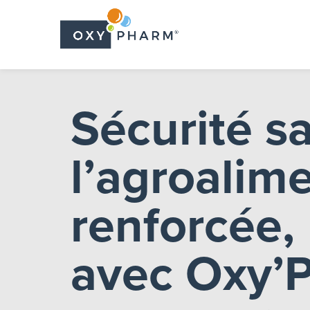
Skip
to
the
content
Sécurité s
l’agroalim
renforcée,
avec Oxy’