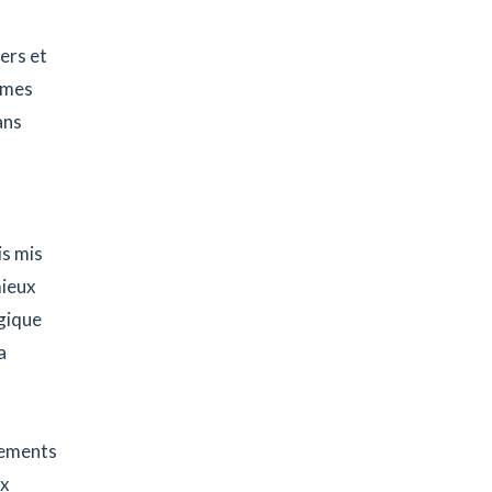
ers et
ismes
ans
is mis
mieux
égique
a
ipements
ux