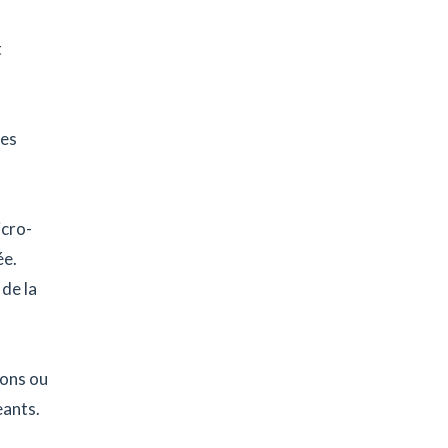
t
les
icro-
ée.
de la
ions ou
eants.