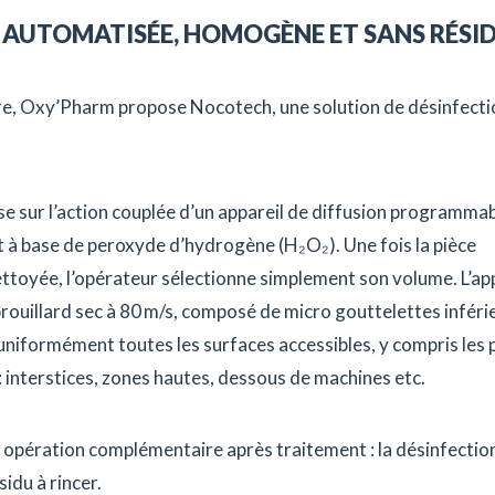
 AUTOMATISÉE, HOMOGÈNE ET SANS RÉSI
ûre, Oxy’Pharm propose Nocotech, une solution de désinfecti
e sur l’action couplée d’un appareil de diffusion programmab
t à base de peroxyde d’hydrogène (H₂O₂). Une fois la pièce
ttoyée, l’opérateur sélectionne simplement son volume. L’ap
brouillard sec à 80 m/s, composé de micro gouttelettes inféri
 uniformément toutes les surfaces accessibles, y compris les 
s : interstices, zones hautes, dessous de machines etc.
 opération complémentaire après traitement : la désinfectio
sidu à rincer.