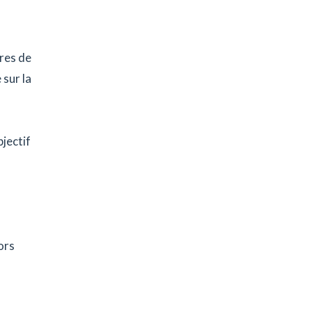
tres de
 sur la
jectif
ors