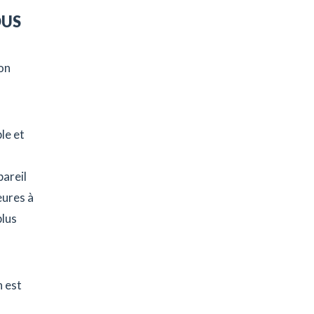
DUS
on
le et
pareil
eures à
plus
n est