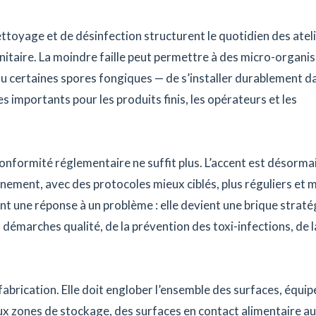
ttoyage et de désinfection structurent le quotidien des ateli
anitaire. La moindre faille peut permettre à des micro-organ
ou certaines spores fongiques — de s’installer durablement d
 importants pour les produits finis, les opérateurs et les
conformité réglementaire ne suffit plus. L’accent est désorma
nnement, avec des protocoles mieux ciblés, plus réguliers et 
t une réponse à un problème : elle devient une brique strat
 démarches qualité, de la prévention des toxi-infections, de l
e fabrication. Elle doit englober l’ensemble des surfaces, équ
x zones de stockage, des surfaces en contact alimentaire a