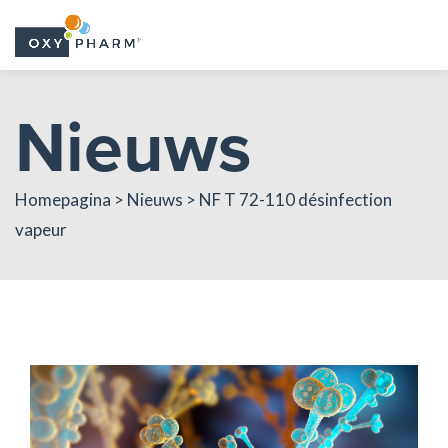
Skip
Nieuws
to
the
content
Homepagina > Nieuws > NF T 72-110 désinfection
vapeur