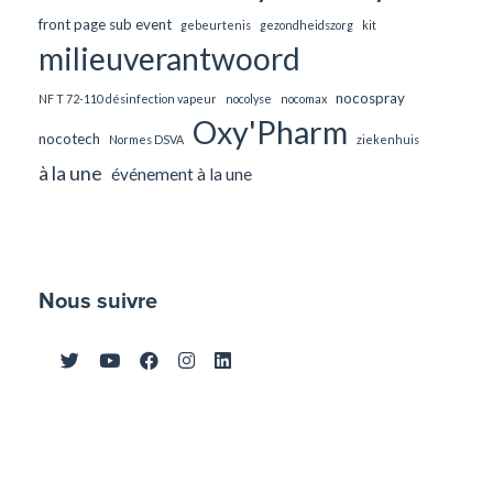
front page sub event
gebeurtenis
gezondheidszorg
kit
milieuverantwoord
nocospray
NF T 72-110 désinfection vapeur
nocolyse
nocomax
Oxy'Pharm
nocotech
Normes DSVA
ziekenhuis
à la une
événement à la une
Nous suivre