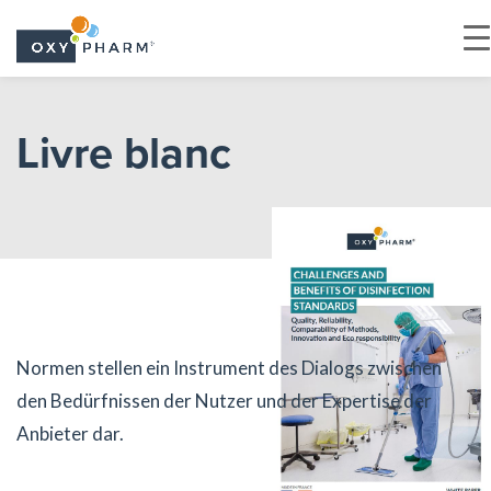
Skip
to
Livre blanc
the
content
Normen stellen ein Instrument des Dialogs zwischen
den Bedürfnissen der Nutzer und der Expertise der
Anbieter dar.