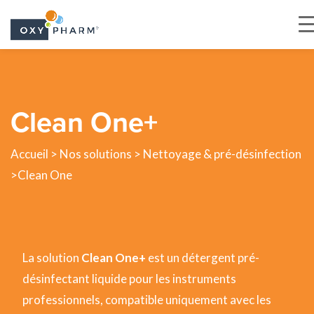
Skip
to
the
Clean One+
content
Accueil
>
Nos solutions
>
Nettoyage & pré-désinfection
>Clean One
La solution
Clean One+
est un détergent pré-
désinfectant liquide pour les instruments
professionnels, compatible uniquement avec les