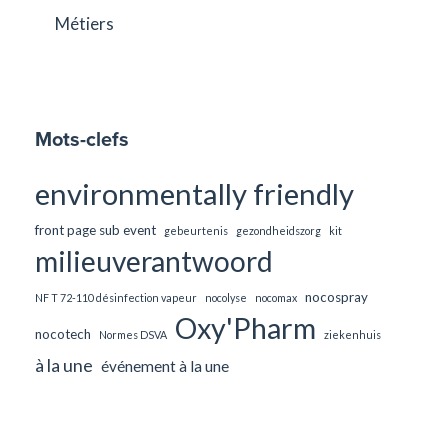
Métiers
Mots-clefs
environmentally friendly
front page sub event
gebeurtenis
gezondheidszorg
kit
milieuverantwoord
nocospray
NF T 72-110 désinfection vapeur
nocolyse
nocomax
Oxy'Pharm
nocotech
Normes DSVA
ziekenhuis
à la une
événement à la une