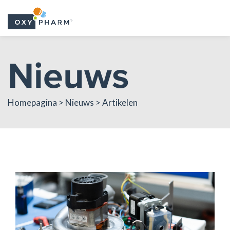
Skip
Nieuws
to
the
content
Homepagina > Nieuws > Artikelen