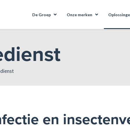
De Groep
Onze merken
Oplossing
edienst
edienst
nfectie en insectenv