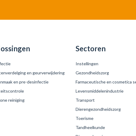
ossingen
Sectoren
fectie
Instellingen
tenverdelging en geurverwijdering
Gezondheidszorg
nmaak en pre-desinfectie
Farmaceutische en cosmetica s
teitscontrole
Levensmiddelenindustrie
one reiniging
Transport
Dierengezondheidszorg
Toerisme
Tandheelkunde