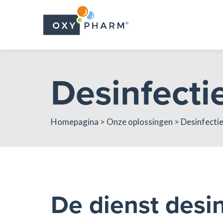
Skip
to
the
content
Desinfecti
Homepagina
>
Onze oplossingen
> Desinfecti
De dienst desi