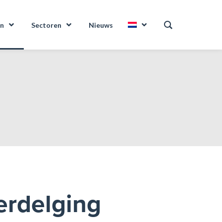
en
Sectoren
Nieuws
erdelging