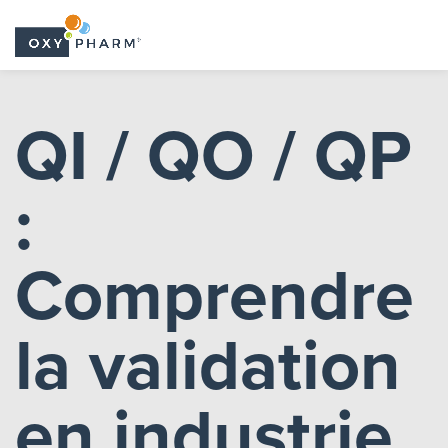
Skip
to
QI / QO / QP
the
content
:
Comprendre
la validation
en industrie