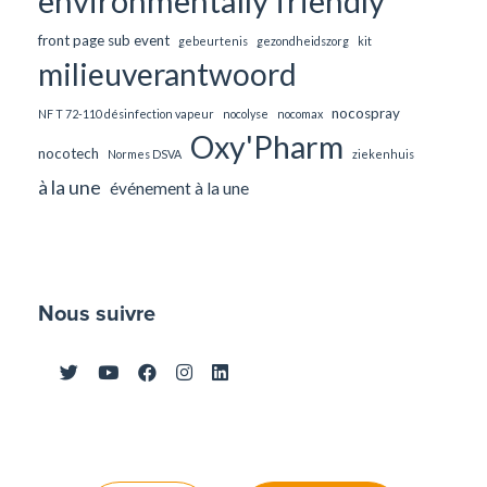
environmentally friendly
front page sub event
gebeurtenis
gezondheidszorg
kit
milieuverantwoord
nocospray
NF T 72-110 désinfection vapeur
nocolyse
nocomax
Oxy'Pharm
nocotech
Normes DSVA
ziekenhuis
à la une
événement à la une
Nous suivre