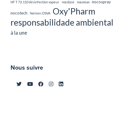
nocospray
NF T 72-110 désinfection vapeur
nocolyse
nocomax
Oxy'Pharm
nocotech
Normes DSVA
responsabilidade ambiental
à la une
Nous suivre