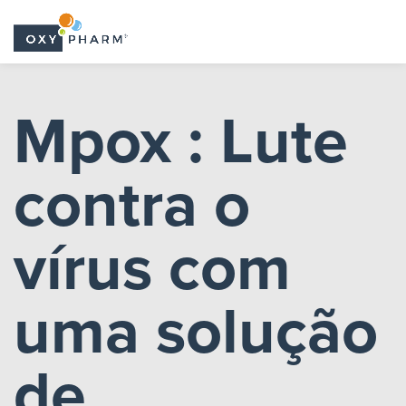
Skip
to
Mpox : Lute
the
content
contra o
vírus com
uma solução
de