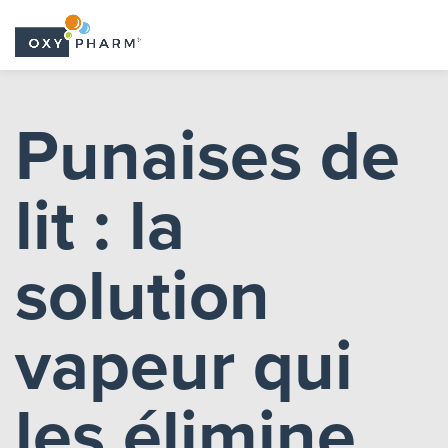
Skip
to
Punaises de
the
content
lit : la
solution
vapeur qui
les élimine