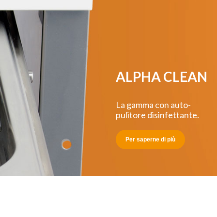
ALPHA CLEAN
La gamma con auto-
pulitore disinfettante.
Per saperne di più