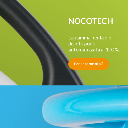
NOCOTECH
La gamma per la bio-
disinfezione
automatizzata al 100 %.
Per saperne di più