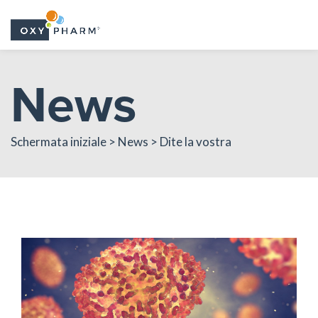
Skip
News
to
the
content
Schermata iniziale > News > Dite la vostra