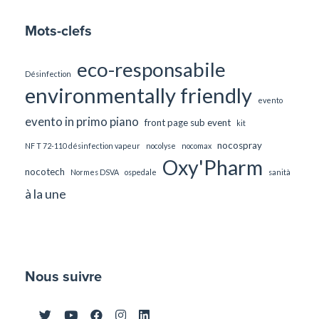
Mots-clefs
eco-responsabile
Désinfection
environmentally friendly
evento
evento in primo piano
front page sub event
kit
nocospray
NF T 72-110 désinfection vapeur
nocolyse
nocomax
Oxy'Pharm
nocotech
Normes DSVA
ospedale
sanità
à la une
Nous suivre