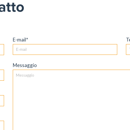
atto
E-mail*
T
Messaggio