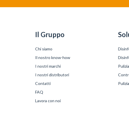
Il Gruppo
Sol
Chi siamo
Disinf
Il nostro know-how
Disin
I nostri marchi
Pulizi
I nostri distributori
Contro
Contatti
Pulizi
FAQ
Lavora con noi