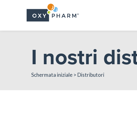
Skip
to
the
content
I nostri dis
Schermata iniziale
> Distributori