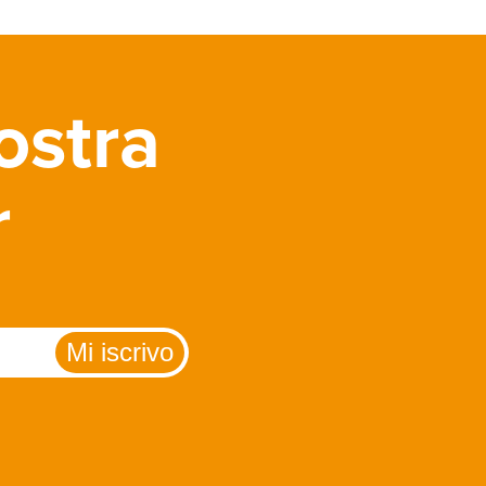
ostra
r