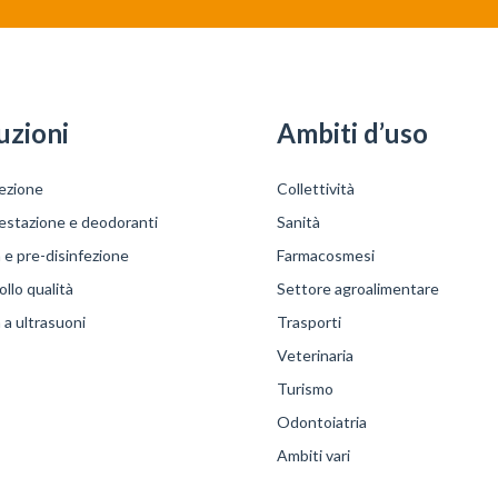
uzioni
Ambiti d’uso
ezione
Collettività
festazione e deodoranti
Sanità
a e pre-disinfezione
Farmacosmesi
llo qualità
Settore agroalimentare
a a ultrasuoni
Trasporti
Veterinaria
Turismo
Odontoiatria
Ambiti vari