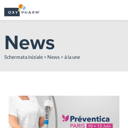
Skip
News
to
the
content
Schermata iniziale > News > à la une