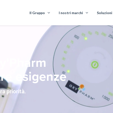
Il Gruppo
I nostri marchi
Soluzioni
xy'Pharm
tre esigenze
t
r
a
p
r
i
o
r
i
t
à
.