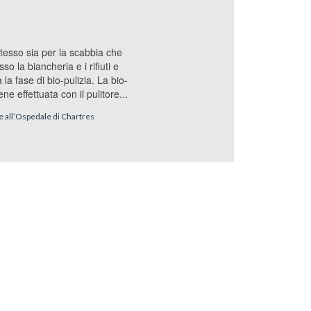
stesso sia per la scabbia che
"Cercavamo
o la biancheria e i rifiuti e
bio-pulizia
a la fase di bio-pulizia. La bio-
quindi pro
ene effettuata con il pulitore...
non ci è s
e all’Ospedale di Chartres
Valentine de