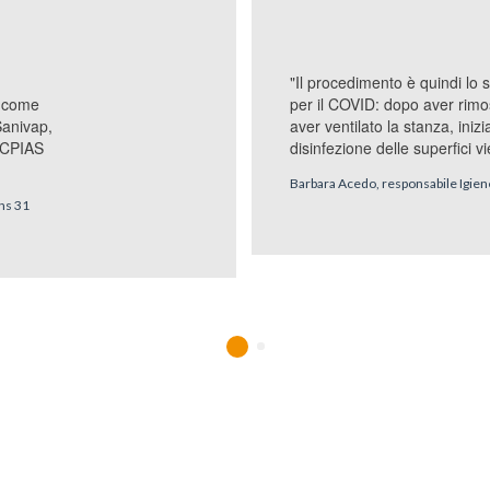
"Il procedimento è quindi lo 
per il COVID: dopo aver rimoss
, come
aver ventilato la stanza, inizi
Sanivap,
disinfezione delle superfici vi
i CPIAS
Barbara Acedo, responsabile Igien
ns 31