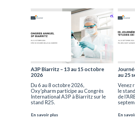
A3P Biarritz – 13 au 15 octobre
Journée
2026
au 25 
Du 6 au 8 octobre 2026,
Venez r
Oxy’pharm participe au Congrès
le stan
International A3P à Biarritz sur le
de l’AR
stand R25.
septem
En savoir plus
En savoi