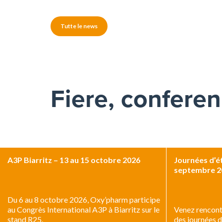
Tutte le news
Fiere, conferen
A3P Biarritz – 13 au 15 octobre 2026
Journées d’ét
septembre 2
Du 6 au 8 octobre 2026, Oxy’pharm participe
au Congrès International A3P à Biarritz sur le
Venez rencontr
stand R25.
des journées 