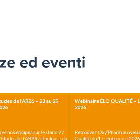
ze ed eventi
udes de l’ARBS – 23 au 25
Webinaire ELO QUALITÉ – 
026
2026
er nos équipes sur le stand 27
Retrouvez Oxy’Pharm au webi
d’Études de l’ARBS à Toulouse du
Qualité du 17 septembre 2026