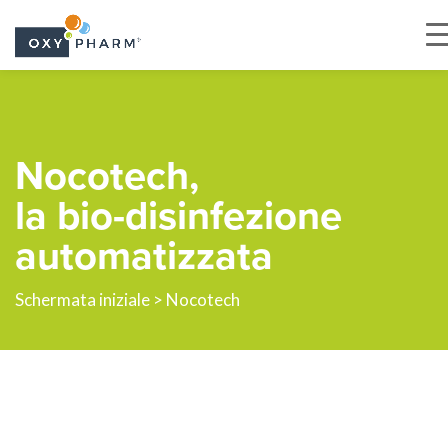
Skip
to
the
Nocotech,
content
la bio-disinfezione
automatizzata
Schermata iniziale
> Nocotech