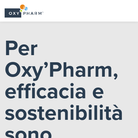
Skip
to
Per
the
content
Oxy’Pharm,
efficacia e
sostenibilità
sono