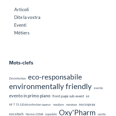
Articoli
Dite la vostra
Eventi
Métiers
Mots-clefs
eco-responsabile
Désinfection
environmentally friendly
evento
evento in primo piano
front page sub event
kit
nocospray
NF T 72-110 désinfection vapeur
nocolyse
nocomax
Oxy'Pharm
nocotech
Normes DSVA
ospedale
sanità