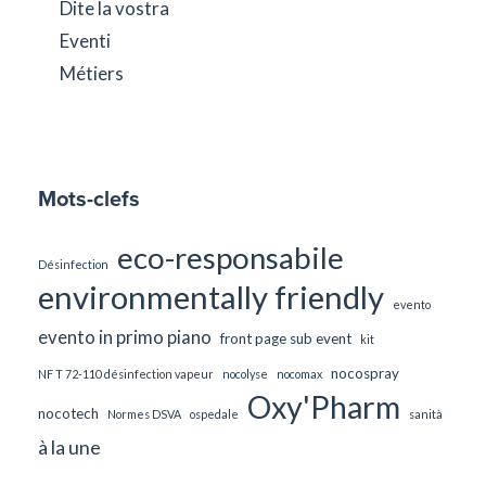
Dite la vostra
Eventi
Métiers
Mots-clefs
eco-responsabile
Désinfection
environmentally friendly
evento
evento in primo piano
front page sub event
kit
nocospray
NF T 72-110 désinfection vapeur
nocolyse
nocomax
Oxy'Pharm
nocotech
Normes DSVA
ospedale
sanità
à la une