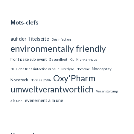
Mots-clefs
auf der Titelseite
Désinfection
environmentally friendly
front page sub event
Gesundheit
Kit
Krankenhaus
Nocospray
NF T 72-110 désinfection vapeur
Nocolyse
Nocomax
Oxy'Pharm
Nocotech
Normes DSVA
umweltverantwortlich
Veranstaltung
événement à la une
à la une