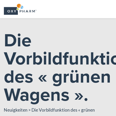
Skip
to
Die
the
content
Vorbildfunkti
des « grünen
Wagens ».
Neuigkeiten
> Die Vorbildfunktion des « grünen