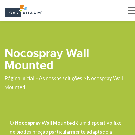
Skip
to
the
Nocospray Wall
content
Mounted
Página Inicial
>
As nossas soluções
> Nocospray Wall
Mounted
O
Nocospray Wall Mounted
é um dispositivo fixo
de biodesinfeção particularmente adaptado a