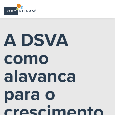
Skip
to
A DSVA
the
content
como
alavanca
para o
crescimento