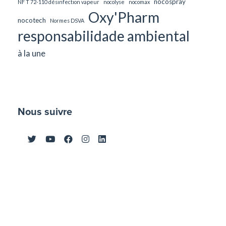
nocospray
NF T 72-110 désinfection vapeur
nocolyse
nocomax
Oxy'Pharm
nocotech
Normes DSVA
responsabilidade ambiental
à la une
Nous suivre