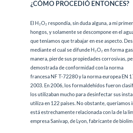
¿CÓMO PROCEDIÓ ENTONCES?
El H₂O₂ respondía, sin duda alguna, a mi primer r
hongos, y solamente se descompone en el agua 
que teníamos que trabajar en ese aspecto. De
mediante el cual se difunde H₂O₂ en forma gase
manera, pierde sus propiedades corrosivas, pe
demostrada de conformidad con la norma
francesa NF T-72280 y la norma europea EN 17
2003. En 2006, los formaldehídos fueron clasi
los utilizaban mucho para desinfectar sus inst
utiliza en 122 países. No obstante, queríamos i
está estrechamente relacionada con la de la l
empresa Sanivap, de Lyon, fabricante de bioli