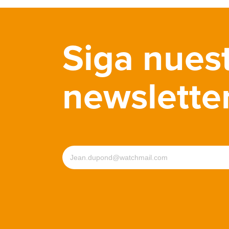
Siga nues
newslette