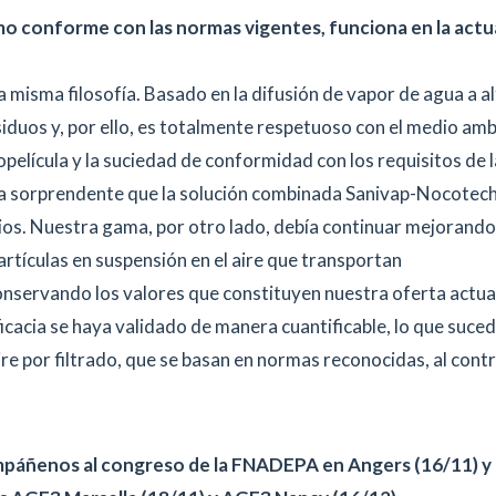
mo conforme con las normas vigentes, funciona en la actu
a misma filosofía. Basado en la difusión de vapor de agua a a
siduos y, por ello, es totalmente respetuoso con el medio amb
iopelícula y la suciedad de conformidad con los requisitos de l
da sorprendente que la solución combinada Sanivap-Nocotec
ios. Nuestra gama, por otro lado, debía continuar mejorando
artículas en suspensión en el aire que transportan
servando los valores que constituyen nuestra oferta actua
cacia se haya validado de manera cuantificable, lo que suced
re por filtrado, que se basan en normas reconocidas, al cont
mpáñenos al congreso de la FNADEPA en Angers (16/11) y