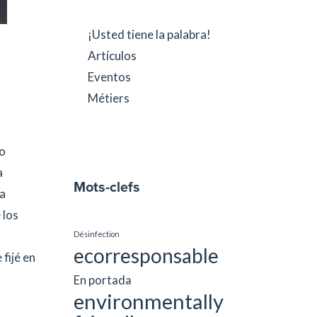
¡Usted tiene la palabra!
Artículos
Eventos
Métiers
mo
a
Mots-clefs
la
 los
Désinfection
ecorresponsable
 fijé en
En portada
environmentally