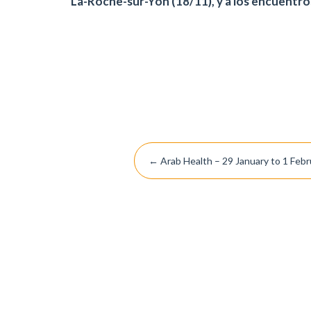
La-Roche-sur-Yon (18/11), y a los encuentro
Post
←
Arab Health – 29 January to 1 Feb
navigation