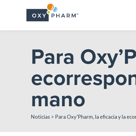
Skip
to
the
content
Para Oxy’Ph
ecorrespon
mano
Noticias
> Para Oxy’Pharm, la eficacia y la ec