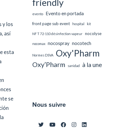
friendly
Evento en portada
evento
 y los
front page sub event
hospital
kit
, así
nocolyse
NF T 72-110 désinfection vapeur
nocospray
nocotech
nocomax
Oxy'Pharm
De esta
Normes DSVA
a
Oxy’Pharm
à la une
sanidad
en
onces
nte se
Nous suivre
ción
la