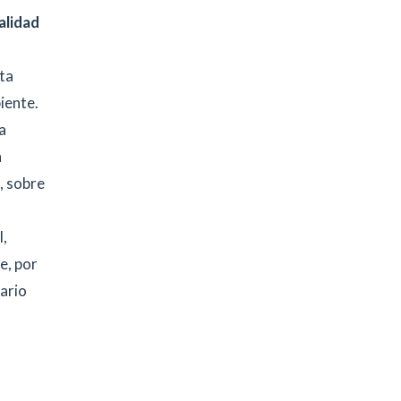
alidad
lta
iente.
a
h
, sobre
l,
e, por
rario