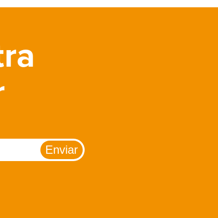
tra
r