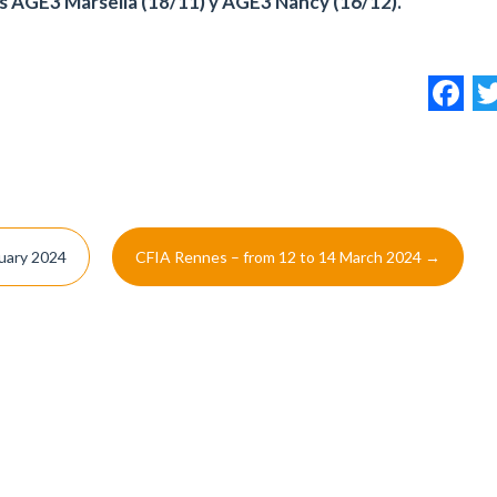
s AGE3 Marsella (18/11) y AGE3 Nancy (16/12).
F
ruary 2024
CFIA Rennes – from 12 to 14 March 2024
→