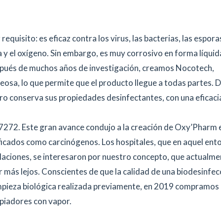
equisito: es eficaz contra los virus, las bacterias, las esporas
y el oxígeno. Sin embargo, es muy corrosivo en forma líquida
spués de muchos años de investigación, creamos Nocotech,
osa, lo que permite que el producto llegue a todas partes. 
ro conserva sus propiedades desinfectantes, con una eficaci
272. Este gran avance condujo a la creación de Oxy’Pharm 
ficados como carcinógenos. Los hospitales, que en aquel ent
alaciones, se interesaron por nuestro concepto, que actualme
r más lejos. Conscientes de que la calidad de una biodesinfec
impieza biológica realizada previamente, en 2019 compramos 
mpiadores con vapor.