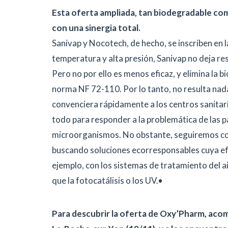
Esta oferta ampliada, tan biodegradable co
con una sinergia total.
Sanivap y Nocotech, de hecho, se inscriben en l
temperatura y alta presión, Sanivap no deja re
Pero no por ello es menos eficaz, y elimina la b
norma NF 72-110. Por lo tanto, no resulta na
convenciera rápidamente a los centros sanitar
todo para responder a la problemática de las p
microorganismos. No obstante, seguiremos con
buscando soluciones ecorresponsables cuya efi
ejemplo, con los sistemas de tratamiento del ai
que la fotocatálisis o los UV.•
Para descubrir la oferta de Oxy’Pharm, aco