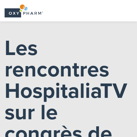
Skip
to
Les
the
content
rencontres
HospitaliaTV
sur le
congrès de