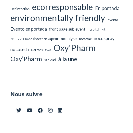
ecorresponsable
En portada
Désinfection
environmentally friendly
evento
Evento en portada
front page sub event
hospital
kit
nocospray
nocolyse
NF T 72-110 désinfection vapeur
nocomax
Oxy'Pharm
nocotech
Normes DSVA
Oxy’Pharm
à la une
sanidad
Nous suivre