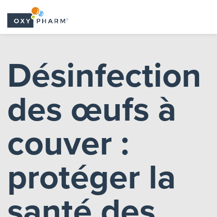
Skip
to
Désinfection
the
content
des œufs à
couver :
protéger la
santé des