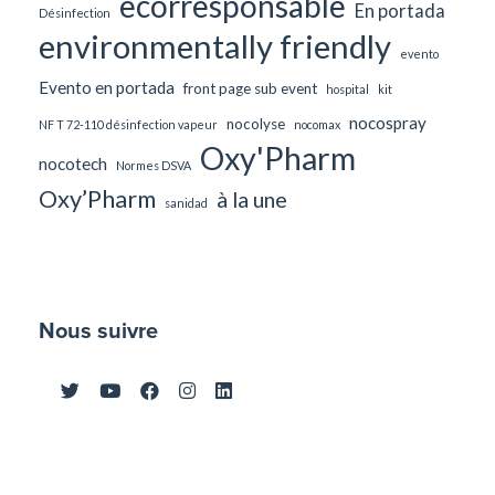
ecorresponsable
En portada
Désinfection
environmentally friendly
evento
Evento en portada
front page sub event
hospital
kit
nocospray
nocolyse
NF T 72-110 désinfection vapeur
nocomax
Oxy'Pharm
nocotech
Normes DSVA
Oxy’Pharm
à la une
sanidad
Nous suivre