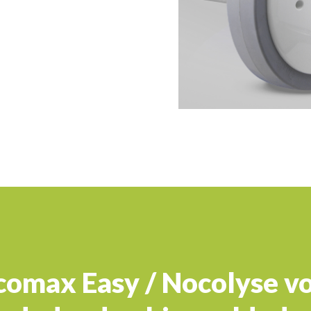
omax Easy / Nocolyse vo