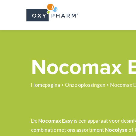
Skip
to
the
content
Nocomax 
Homepagina
>
Onze oplossingen
> Nocomax E
De
Nocomax Easy
is een apparaat voor desinfe
combinatie met ons assortiment
Nocolyse
of