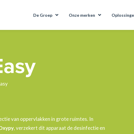
De Groep
Onze merken
Oplossing
Easy
asy
ctie van oppervlakken in grote ruimtes. In
Oxypy
, verzekert dit apparaat de desinfectie en