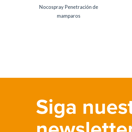
Nocospray Penetración de
mamparos
Siga nues
newslette