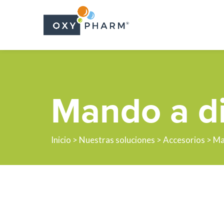
Skip
to
the
content
Mando a di
Inicio
>
Nuestras soluciones
>
Accesorios
> Ma